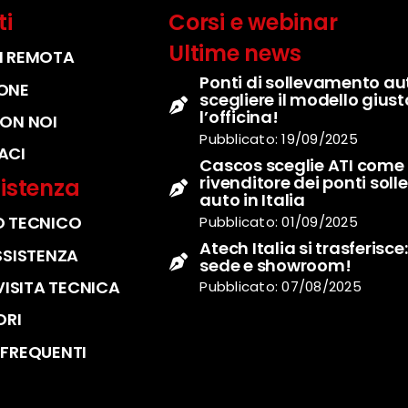
ti
Corsi e webinar
Ultime news
I REMOTA
Ponti di sollevamento au
ONE
scegliere il modello giust
l’officina!
ON NOI
Pubblicato: 19/09/2025
ACI
Cascos sceglie ATI come
rivenditore dei ponti soll
istenza
auto in Italia
 TECNICO
Pubblicato: 01/09/2025
Atech Italia si trasferisc
SSISTENZA
sede e showroom!
 VISITA TECNICA
Pubblicato: 07/08/2025
ORI
FREQUENTI