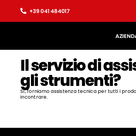
Salta
al
+39 041 484017
contenuto
AZIEND
Il servizio di as
gli strumenti?
Sì, forniamo assistenza tecnica per tutti i pr
incontrare.