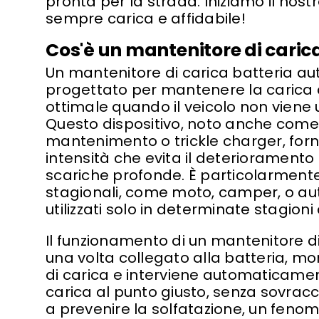
pronta per la strada. Iniziamo il nost
sempre carica e affidabile!
Cos'è un mantenitore di caric
Un mantenitore di carica batteria aut
progettato per mantenere la carica di
ottimale quando il veicolo non viene u
Questo dispositivo, noto anche come 
mantenimento o trickle charger, for
intensità che evita il deterioramento
scariche profonde. È particolarmente 
stagionali, come moto, camper, o a
utilizzati solo in determinate stagioni
Il funzionamento di un mantenitore di
una volta collegato alla batteria, mo
di carica e interviene automaticame
carica al punto giusto, senza sovrac
a prevenire la solfatazione, un fen