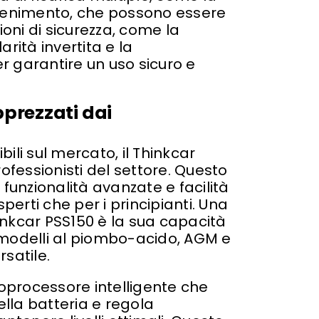
ntenimento, che possono essere
zioni di sicurezza, come la
arità invertita e la
 garantire un uso sicuro e
pprezzati dai
bili sul mercato, il Thinkcar
ofessionisti del settore. Questo
funzionalità avanzate e facilità
perti che per i principianti. Una
hinkcar PSS150 è la sua capacità
i i modelli al piombo-acido, AGM e
satile.
roprocessore intelligente che
lla batteria e regola